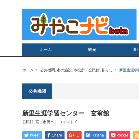
ホーム
観光
食
ホーム
公共機関
,
市の施設
,
市役所・公民館
,
暮らし
新里生涯学
公共機関
新里生涯学習センター 玄翁館
公民館
,
宮古市茂市
コメント:
0
Tweet
Share
+1
Hatena
Pocket