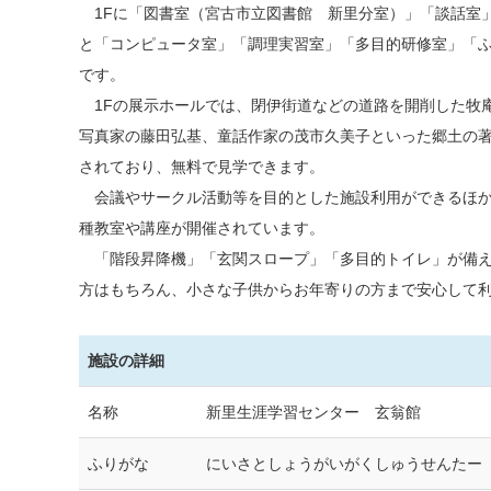
1Fに「図書室（宮古市立図書館 新里分室）」「談話室」
と「コンピュータ室」「調理実習室」「多目的研修室」「
です。
1Fの展示ホールでは、閉伊街道などの道路を開削した牧
写真家の藤田弘基、童話作家の茂市久美子といった郷土の
されており、無料で見学できます。
会議やサークル活動等を目的とした施設利用ができるほか
種教室や講座が開催されています。
「階段昇降機」「玄関スロープ」「多目的トイレ」が備え
方はもちろん、小さな子供からお年寄りの方まで安心して
施設の詳細
名称
新里生涯学習センター 玄翁館
ふりがな
にいさとしょうがいがくしゅうせんたー