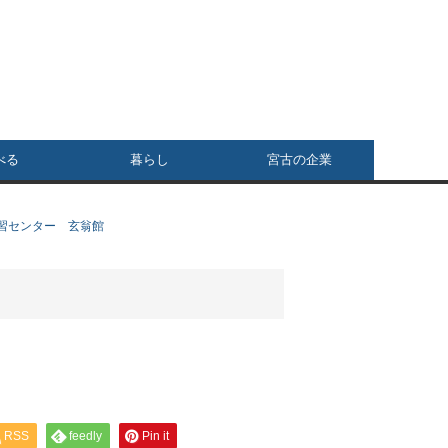
べる
暮らし
宮古の企業
習センター 玄翁館
RSS
feedly
Pin it