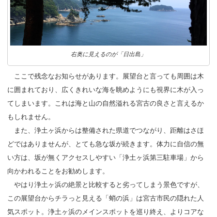
右奥に見えるのが「日出島」
ここで残念なお知らせがあります。展望台と言っても周囲は木
に囲まれており、広くきれいな海を眺めようにも視界に木が入っ
てしまいます。これは海と山の自然溢れる宮古の良さと言えるか
もしれません。
また、浄土ヶ浜からは整備された県道でつながり、距離はさほ
どではありませんが、とても急な坂が続きます。体力に自信の無
い方は、坂が無くアクセスしやすい「浄土ヶ浜第三駐車場」から
向かわれることをお勧めします。
やはり浄土ヶ浜の絶景と比較すると劣ってしまう景色ですが、
この展望台からチラっと見える「蛸の浜」は宮古市民の隠れた人
気スポット。浄土ヶ浜のメインスポットを巡り終え、よりコアな