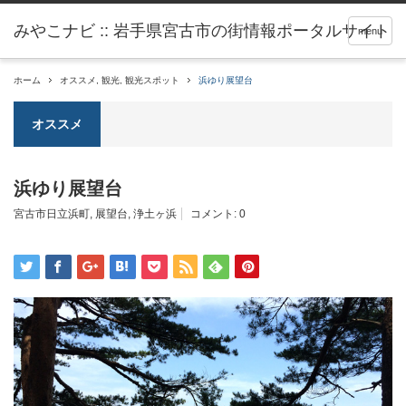
menu
ホーム
オススメ
,
観光
,
観光スポット
浜ゆり展望台
オススメ
浜ゆり展望台
宮古市日立浜町
,
展望台
,
浄土ヶ浜
コメント:
0