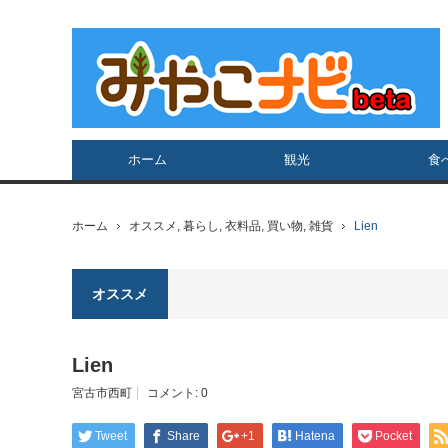
ホーム
観光
食
ホーム
オススメ
,
暮らし
,
衣料品
,
買い物
,
雑貨
Lien
オススメ
Lien
宮古市西町
コメント:
0
Tweet
Share
+1
Hatena
Pocket