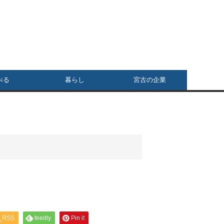
べる
暮らし
宮古の企業
RSS
feedly
Pin it