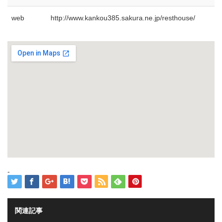
web
http://www.kankou385.sakura.ne.jp/resthouse/
-
関連記事