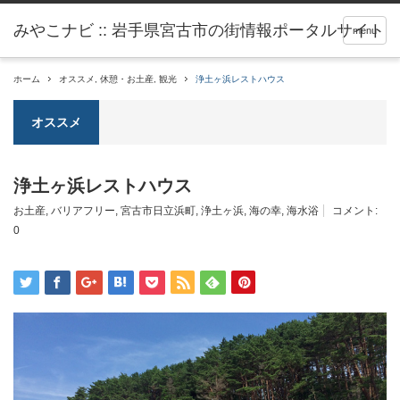
menu
ホーム
オススメ
,
休憩・お土産
,
観光
浄土ヶ浜レストハウス
オススメ
浄土ヶ浜レストハウス
お土産
,
バリアフリー
,
宮古市日立浜町
,
浄土ヶ浜
,
海の幸
,
海水浴
コメント:
0