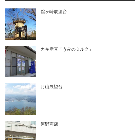
舘ヶ崎展望台
カキ産直「うみのミルク」
月山展望台
河野商店