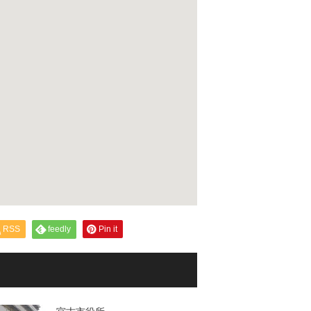
RSS
feedly
Pin it