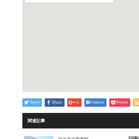
-
Tweet
Share
+1
Hatena
Pocket
関連記事