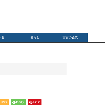
べる
暮らし
宮古の企業
RSS
feedly
Pin it