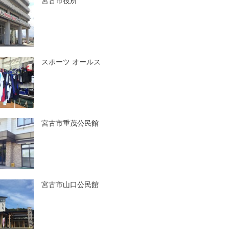
宮古市役所
スポーツ オールス
宮古市重茂公民館
宮古市山口公民館